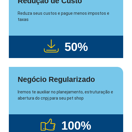
Redução de Custo
Reduza seus custos e pague menos impostos e
taxas
50
%
Negócio Regularizado
Iremos te auxiliar no planejamento, estruturação e
abertura do cnpj para seu pet shop
100
%