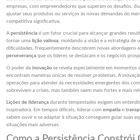
empresas, com empreendedores que superam os desafios, dur
ajustar seus produtos ou serviços às novas demandas do me
competitiva significativa.
A
persistência
é um fator crucial para alcançar grandes res
tornar uma
lição valiosa
, moldando a visão e a estratégia d
dificuldades, frequentemente descobrem novas abordagens e 
perseverança
que os líderes se destacam e os negócios pros
O poder da
inovação
se revela especialmente em momentos d
encontram maneiras únicas de resolver problemas. A inovaç
operações para atender às necessidades emergentes dos con
sobrevivem a crises, mas também saem mais fortes e mais re
Lições de liderança
durante tempestades exigem um entendim
inspiradora. Em tempos difíceis, liderar com
empatia
e
transp
sabem ouvir e se adaptar à situação conseguem guiar suas eq
situações mais adversas.
Como a Persistência Constrói